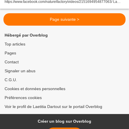
https://www.facebook.com/naturelfactory/videos/2151694954877063/ La
lessive polyvalente au savon de Marseille, l'une des recettes de la box...
Page suivante >
Hébergé par Overblog
Top articles
Pages
Contact
Signaler un abus
C.G.U.
Cookies et données personnelles
Préférences cookies
Voir le profil de Laetitia Dartout sur le portail Overblog
Créer un blog sur Overblog