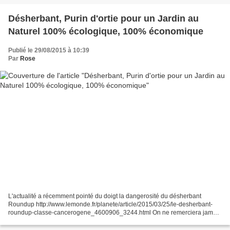
Désherbant, Purin d'ortie pour un Jardin au
Naturel 100% écologique, 100% économique
Publié le 29/08/2015 à 10:39
Par
Rose
L'actualité a récemment pointé du doigt la dangerosité du désherbant
Roundup http://www.lemonde.fr/planete/article/2015/03/25/le-desherbant-
roundup-classe-cancerogene_4600906_3244.html On ne remerciera jamais
assez Madame Royal d'avoir enfourché la problématique...