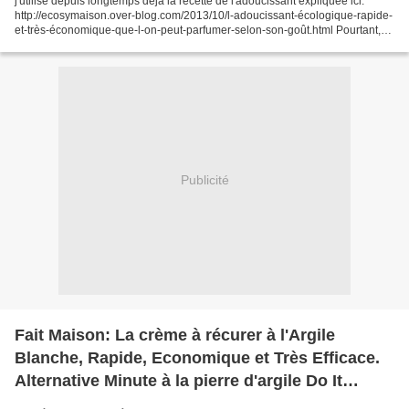
j'utilise depuis longtemps déjà la recette de l'adoucissant expliquée ici:
http://ecosymaison.over-blog.com/2013/10/l-adoucissant-écologique-rapide-
et-très-économique-que-l-on-peut-parfumer-selon-son-goût.html Pourtant,
j'avais très envie que mon linge...
Publicité
Fait Maison: La crème à récurer à l'Argile
Blanche, Rapide, Economique et Très Efficace.
Alternative Minute à la pierre d'argile Do It
Yourself